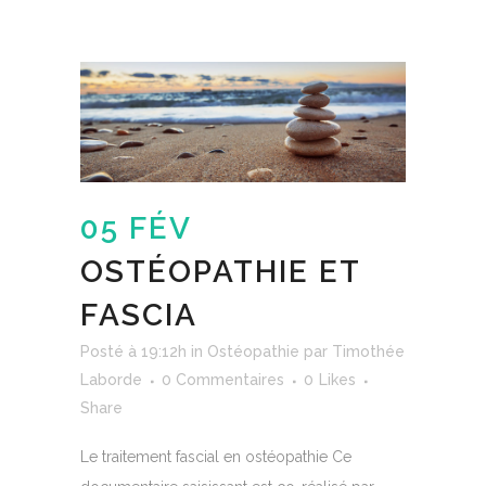
05 FÉV
OSTÉOPATHIE ET
FASCIA
Posté à 19:12h
in
Ostéopathie
par
Timothée
Laborde
0 Commentaires
0
Likes
Share
Le traitement fascial en ostéopathie Ce