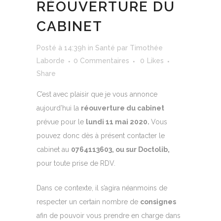
RÉOUVERTURE DU
CABINET
Posté à 14:39h
in
Santé
par
Timothée
Laborde
0 Commentaires
0
Likes
Share
C’est avec plaisir que je vous annonce
aujourd’hui la
réouverture du cabinet
prévue pour le
lundi 11 mai 2020.
Vous
pouvez donc dès à présent contacter le
cabinet au
0764113603, ou sur Doctolib,
pour toute prise de RDV.
Dans ce contexte, il s’agira néanmoins de
respecter un certain nombre de
consignes
afin de pouvoir vous prendre en charge dans